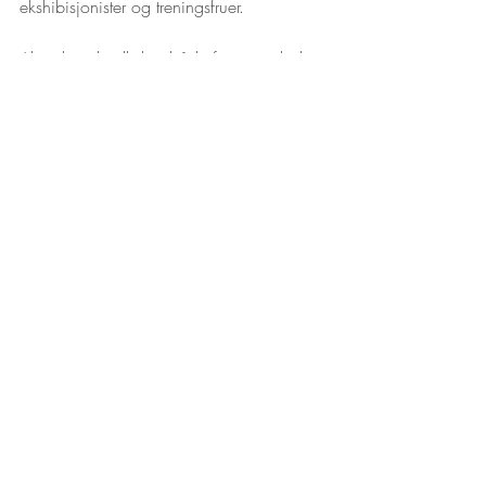
ekshibisjonister og treningsfruer.
Alt i alt en knall dag både foran og bak 
kameraene! 
Kommentarer
Skriv en kommentar …
© 2023 by Espresso Foto
Side laget av
KlevelandORD