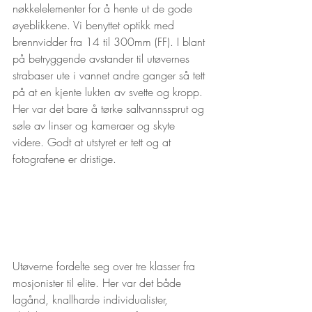
nøkkelelementer for å hente ut de gode 
øyeblikkene. Vi benyttet optikk med 
brennvidder fra 14 til 300mm (FF). I blant 
på betryggende avstander til utøvernes 
strabaser ute i vannet andre ganger så tett 
på at en kjente lukten av svette og kropp. 
Her var det bare å tørke saltvannssprut og 
søle av linser og kameraer og skyte 
videre. Godt at utstyret er tett og at 
fotografene er dristige.
Utøverne fordelte seg over tre klasser fra 
mosjonister til elite. Her var det både 
lagånd, knallharde individualister, 