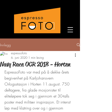
Innlegg
espressofoto
6. juni 2020
1 min lesing
Navy Race OCR 2018 - Horten
EspressoFoto var med på å dekke årets 
begivenhet på Karljohansvern 
Orlogsstasjon i Horten 11.august. 750 
deltagere, fra glade mosjonister til 
eliteløpere tok seg i gjennom et 30-talls 
poster med militær inspirasjon. Et intenst 
løp med klatring over og i gjennom 